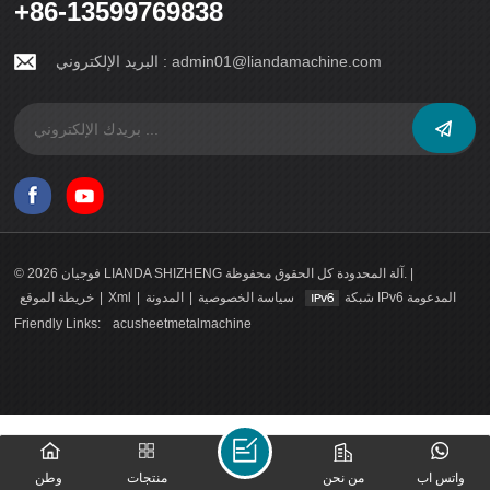
+86-13599769838
البريد الإلكتروني :
admin01@liandamachine.com
© 2026 فوجيان LIANDA SHIZHENG آلة المحدودة كل الحقوق محفوظة. |
خريطة الموقع
|
Xml
|
المدونة
|
سياسة الخصوصية
شبكة IPv6 المدعومة
Friendly Links:
acusheetmetalmachine
واتس اب
من نحن
منتجات
وطن