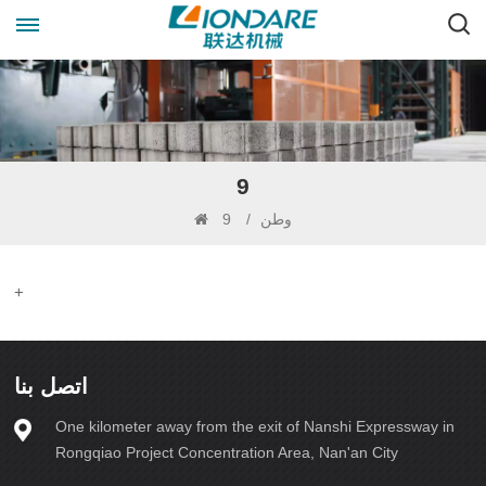
9
9
/
وطن
+
اتصل بنا
One kilometer away from the exit of Nanshi Expressway in
Rongqiao Project Concentration Area, Nan'an City