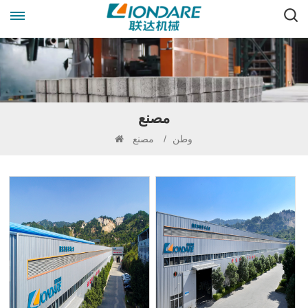
مصنع
مصنع
/
وطن