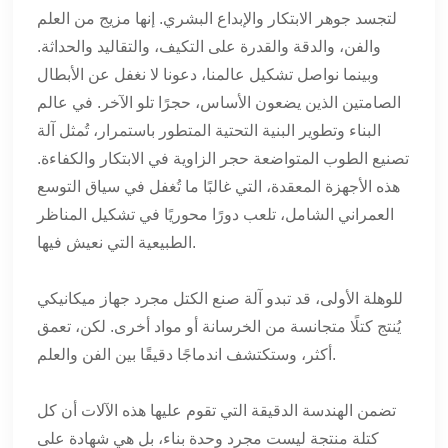
لتجسد جوهر الابتكار والإبداع البشري. إنها مزيج من العلم
والفن، والدقة والقدرة على التكيف، والتقاليد والحداثة.
وبينما نواصل تشكيل عالمنا، دعونا لا نغفل عن الأبطال
الصامتين الذين يضعون الأساس، حجرًا تلو الآخر. في عالم
البناء وتطوير البنية التحتية المتطور باستمرار، تُمثل آلة
تصنيع الطوب المتواضعة حجر الزاوية في الابتكار والكفاءة.
هذه الأجهزة المعقدة، التي غالبًا ما تُغفل في سياق التوسع
العمراني الشامل، تلعب دورًا محوريًا في تشكيل المناظر
الطبيعية التي نعيش فيها.
للوهلة الأولى، قد تبدو آلة صنع الكتل مجرد جهاز ميكانيكي
يُنتج كتلًا متجانسة من الخرسانة أو مواد أخرى. لكن، تعمق
أكثر، وستكتشف اندماجًا دقيقًا بين الفن والعلم.
تضمن الهندسة الدقيقة التي تقوم عليها هذه الآلات أن كل
كتلة منتجة ليست مجرد وحدة بناء، بل هي شهادة على