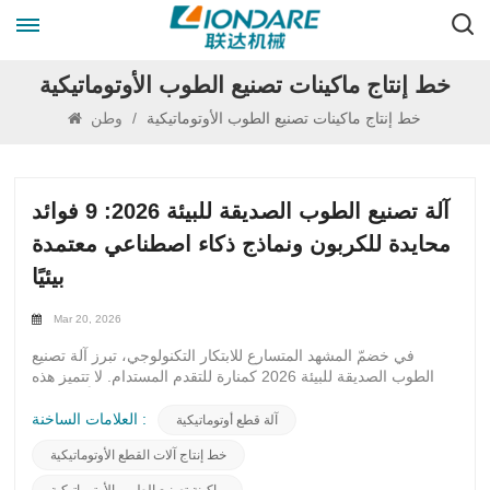
خط إنتاج ماكينات تصنيع الطوب الأوتوماتيكية
خط إنتاج ماكينات تصنيع الطوب الأوتوماتيكية
/
وطن
آلة تصنيع الطوب الصديقة للبيئة 2026: 9 فوائد
محايدة للكربون ونماذج ذكاء اصطناعي معتمدة
بيئيًا
Mar 20, 2026
في خضمّ المشهد المتسارع للابتكار التكنولوجي، تبرز آلة تصنيع
الطوب الصديقة للبيئة 2026 كمنارة للتقدم المستدام. لا تتميز هذه
الآلة الرائدة بوظائفها وكفاءتها العالية فحسب، بل أيضاً بالتزامها
الراسخ بالحفاظ على البيئة. عند التعمق في تفاصيلها، نكتشف كنزاً
العلامات الساخنة :
آلة قطع أوتوماتيكية
ثميناً من تسع فوائد محايدة للكربون تُعيد تعريف مفهوم البناء الصديق
خط إنتاج آلات القطع الأوتوماتيكية
للبيئة.أولاً وقبل كل شيء، تُجسّد آلة تصنيع الطوب الصديقة للبيئة
لعام 2026 قمة التكنولوجيا المحايدة للكربون. فمن خلال تصميمها