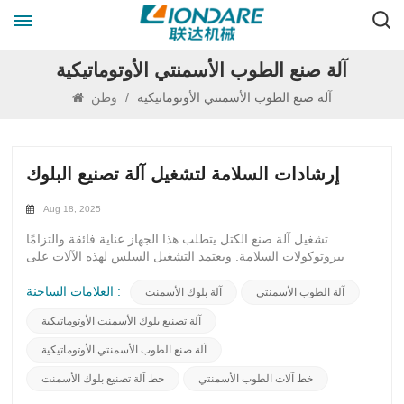
آلة صنع الطوب الأسمنتي الأوتوماتيكية
آلة صنع الطوب الأسمنتي الأوتوماتيكية
/
وطن
إرشادات السلامة لتشغيل آلة تصنيع البلوك
Aug 18, 2025
تشغيل آلة صنع الكتل يتطلب هذا الجهاز عناية فائقة والتزامًا
ببروتوكولات السلامة. ويعتمد التشغيل السلس لهذه الآلات على
التعامل الدقيق والتشغيل المسؤول. ولضمان بيئة عمل آمنة، من
الضروري اتباع الإرشادات التالية:1. قبل التشغيل، تأكد من صيانة
العلامات الساخنة :
آلة الطوب الأسمنتي
آلة بلوك الأسمنت
الجهاز بشكل صحيح وتوافر جميع وسائل السلامة. افحص الجهاز بحثًا
آلة تصنيع بلوك الأسمنت الأوتوماتيكية
عن أي أضرار أو عيوب قد تُشكل خطرًا.2. ارتدِ معدات السلامة
المناسبة، بما في ذلك النظارات الواقية والقفازات والأحذية ذات
آلة صنع الطوب الأسمنتي الأوتوماتيكية
الأصابع الفولاذية، لحماية نفسك من الإصابات المحتملة.٣. تعرّف على
دليل تشغيل آلة تصنيع البلوك، وافهم وظائف كل وحدة تحكم ومفتاح.
خط آلات الطوب الأسمنتي
خط آلة تصنيع بلوك الأسمنت
لا تشغّل الآلة إذا لم تكن متأكدًا من أدائها.4. قبل بدء تشغيل الماكينة،