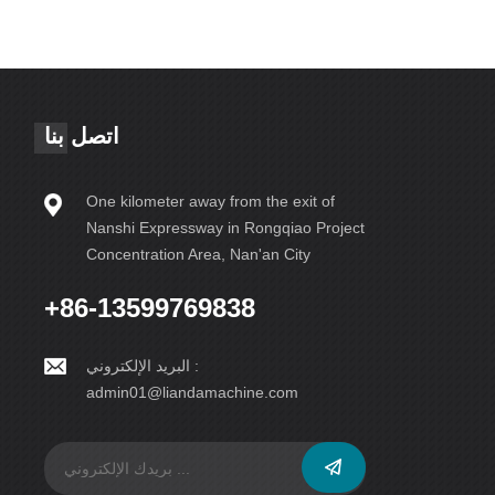
اتصل بنا
One kilometer away from the exit of
Nanshi Expressway in Rongqiao Project
Concentration Area, Nan'an City
+86-13599769838
البريد الإلكتروني :
admin01@liandamachine.com