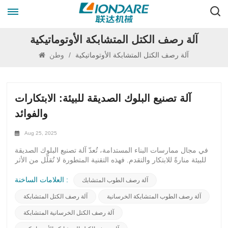
آلة رصف الكتل المتشابكة الأوتوماتيكية
آلة رصف الكتل المتشابكة الأوتوماتيكية
/
وطن
آلة تصنيع البلوك الصديقة للبيئة: الابتكارات
والفوائد
Aug 25, 2025
في مجال ممارسات البناء المستدامة، تُعدّ آلة تصنيع البلوك الصديقة
للبيئة منارةً للابتكار والتقدم. فهذه التقنية المتطورة لا تُقلّل من الأثر
البيئي فحسب، بل تُبرز أيضًا روعة دمج الابتكار مع الاستدامة.تُمثل
آلة تصنيع البلوك الصديقة للبيئة نقلة نوعية في قطاع البناء، إذ تُقدم
العلامات الساخنة :
آلة رصف الطوب المتشابك
بديلاً أكثر استدامةً للطرق التقليدية. باستخدامها مواد مُعاد تدويرها
آلة رصف الطوب المتشابكة الخرسانية
آلة رصف الكتل المتشابكة
وعمليات موفرة للطاقة، تُجسد هذه الآلة مبادئ التصميم المُراعي
للبيئة.إلى جانب فوائدها البيئية، تتميز آلة تصنيع البلوك الصديقة للبيئة
آلة رصف الكتل الخرسانية المتشابكة
بمجموعة من المزايا العملية. فكفاءتها ودقتها في إنتاج بلوك عالي
الجودة تُسهمان في تبسيط عملية البناء، وتوفير الوقت والموارد. كما