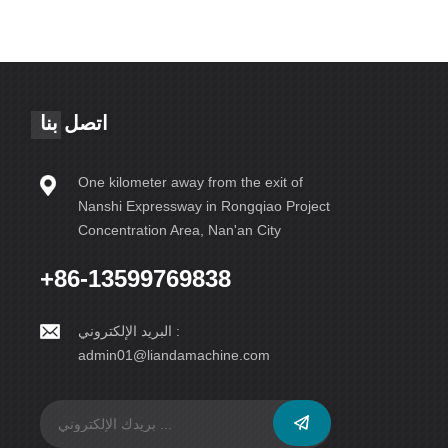
اتصل بنا
One kilometer away from the exit of
Nanshi Expressway in Rongqiao Project
Concentration Area, Nan'an City
+86-13599769838
البريد الإلكتروني :
admin01@liandamachine.com