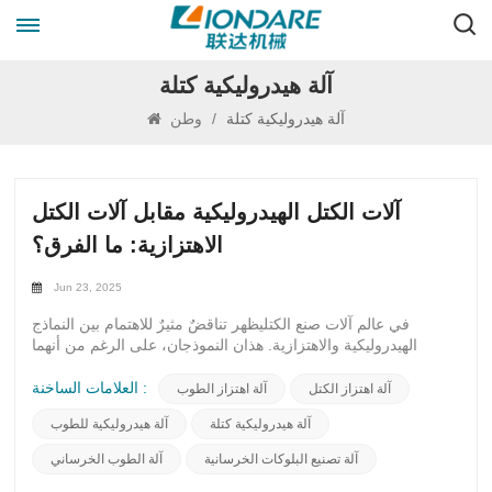
آلة هيدروليكية كتلة
آلة هيدروليكية كتلة
/
وطن
آلات الكتل الهيدروليكية مقابل آلات الكتل
الاهتزازية: ما الفرق؟
Jun 23, 2025
في عالم آلات صنع الكتليظهر تناقضٌ مثيرٌ للاهتمام بين النماذج
الهيدروليكية والاهتزازية. هذان النموذجان، على الرغم من أنهما
يؤديان نفس الغرض المتمثل في تشكيل الخرسانة إلى كتل متينة،
يتميزان بآلياتٍ مميزة تُميزهما. تعمل آلة الكتل الهيدروليكية بقوة
العلامات الساخنة :
آلة اهتزاز الكتل
آلة اهتزاز الطوب
الهيدروليك، مستفيدةً من ديناميكيات الموائع لبذل القوة وتشكيل
آلة هيدروليكية كتلة
آلة هيدروليكية للطوب
المادة بدقة وكفاءة. في المقابل، تعتمد آلة الكتل الاهتزازية على
الحركات التذبذبية لضغط خليط الخرسانة، مما يضمن تجانس الكثافة
آلة تصنيع البلوكات الخرسانية
آلة الطوب الخرساني
والقوة.بالتعمق في اختلافاتها، تتميز آلة البلوك الهيدروليكية بمتانتها
وقدرتها على التعامل مع تطبيقات الضغط العالي. يتيح نظامها