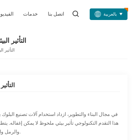
اتصل بنا
خدمات
الفيديو
بالعربية
التأثير الب
التأثير ا
التأثير
في مجال البناء والتطوير، ازداد استخدام آلات تصنيع البلو
هذا التقدم التكنولوجي تأثير بيئي ملحوظ لا يمكن إغفاله. يت
والرمل والماء، مما يؤدي إلى ارتفاع مستويات انبعاثات الكربون واستنزاف الموارد الطبيعية.