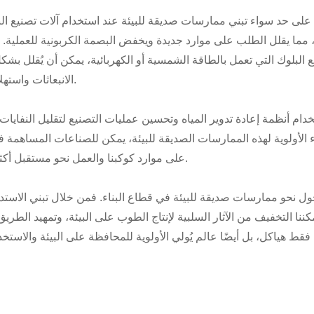
على حد سواء تبني ممارسات صديقة للبيئة عند استخدام آلات تصنيع ال
، مما يقلل الطلب على موارد جديدة ويخفض البصمة الكربونية للعملية. إ
 البلوك التي تعمل بالطاقة الشمسية أو الكهربائية، يمكن أن يُقلل بشك
الانبعاثات واستهلاك الطاقة.
دام أنظمة إعادة تدوير المياه وتحسين عمليات التصنيع لتقليل النفايات
 الأولوية لهذه الممارسات الصديقة للبيئة، يمكن للصناعات المساهمة 
على موارد كوكبنا والعمل نحو مستقبل أكثر استدامة.
حول نحو ممارسات صديقة للبيئة في قطاع البناء. فمن خلال تبني الاستد
مكننا التخفيف من الآثار السلبية لإنتاج الطوب على البيئة، وتمهيد الطر
قط هياكل، بل أيضًا عالم يُولي الأولوية للمحافظة على البيئة والاستخد