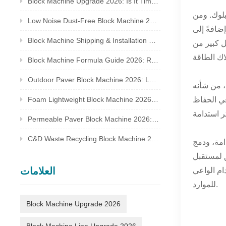
Block Machine Upgrade 2026: Is It Time to Replace Your Old Brick Plant?
بلوك. ومن
Low Noise Dust-Free Block Machine 2026: Meet Global Environmental Inspection Standards
ضافةً إلى
Block Machine Shipping & Installation Guide 2026: Overseas Plant Setup Checklist
ل كبير من
Block Machine Formula Guide 2026: Recycled Waste Mix Ratio for Qualified Bricks
Outdoor Paver Block Machine 2026: Landscape & Municipal Project Solutions
، من شأنه
في الحفاظ
Foam Lightweight Block Machine 2026: Insulated Bricks for Cold Climate Construction
Permeable Paver Block Machine 2026: Sponge City Business & Complete Production Line
C&D Waste Recycling Block Machine 2026: Turn Construction Rubbish Into Stable Profit
امة، ودمج
يق لمستقبل
العلامات
ام الواعي
للموارد.
Block Machine Upgrade 2026