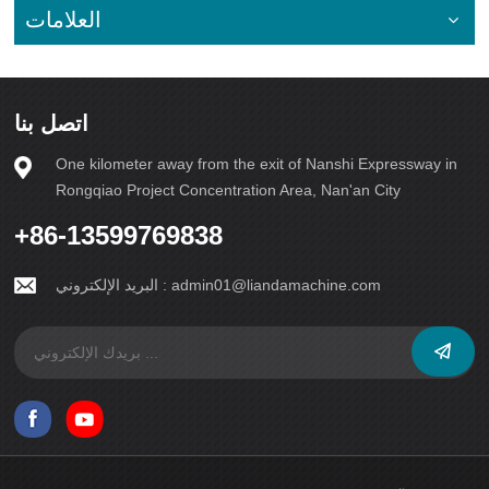
قطاع البناء. فمن خلال تبني الاستدامة، ودمج المواد المعاد تدويرها،
العلامات
واستخدام التقنيات الموفرة للطاقة، يمكننا التخفيف من الآثار السلبية
لإنتاج الطوب على البيئة، وتمهيد الطريق لمستقبل أكثر اخضرارًا
واستدامة. فلنعمل جاهدين على بناء ليس فقط هياكل، بل أيضًا عالم
يُولي الأولوية للمحافظة على البيئة والاستخدام الواعي للموارد. 插
入取消
اتصل بنا
One kilometer away from the exit of Nanshi Expressway in
Rongqiao Project Concentration Area, Nan'an City
+86-13599769838
admin01@liandamachine.com
البريد الإلكتروني :