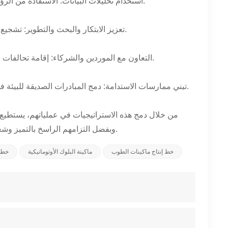
6. استخدام تحليلات البيانات: الاستفادة من الرؤى المستمدة من تحليل البيانات لتحديد الاختناقات وتنفيذ التحسينات المستهدفة.
7. تعزيز الابتكار والبحث والتطوير: تشجيع روح الابتكار داخل المنظمة لدفع التطوير المستمر للمنتجات وتحسين العمليات.
8. التعاون مع الموردين والشركاء: إقامة تحالفات استراتيجية مع الموردين وشركاء الصناعة للوصول إلى أحدث التقنيات والموارد.
9. تبني ممارسات الاستدامة: دمج المبادرات الصديقة للبيئة في عمليات الإنتاج للحد من التأثير البيئي وتعزيز المسؤولية الاجتماعية للشركات.
من خلال دمج هذه الاستراتيجيات في عملياتهم، يستطيع 
وبفضل التزامهم الراسخ بالتميز وشغفهم بالابتكار، يمكن لهذه الصناعة أن تمهد الطريق لمستقبل لا حدود فيه للإنتاجية.
خط إنتاج ماكينات الطوب
ماكينة البلوك الأوتوماتيكية
خط آ
ملحق