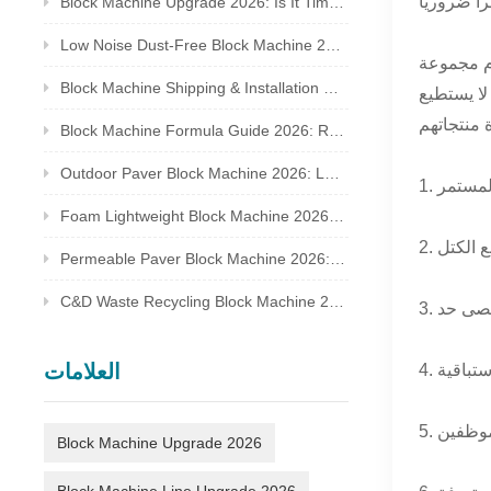
Block Machine Upgrade 2026: Is It Time to Replace Your Old Brick Plant?
Low Noise Dust-Free Block Machine 2026: Meet Global Environmental Inspection Standards
قدم مجموعة
Block Machine Shipping & Installation Guide 2026: Overseas Plant Setup Checklist
لا يستطيع
Block Machine Formula Guide 2026: Recycled Waste Mix Ratio for Qualified Bricks
Outdoor Paver Block Machine 2026: Landscape & Municipal Project Solutions
Foam Lightweight Block Machine 2026: Insulated Bricks for Cold Climate Construction
Permeable Paver Block Machine 2026: Sponge City Business & Complete Production Line
C&D Waste Recycling Block Machine 2026: Turn Construction Rubbish Into Stable Profit
العلامات
Block Machine Upgrade 2026