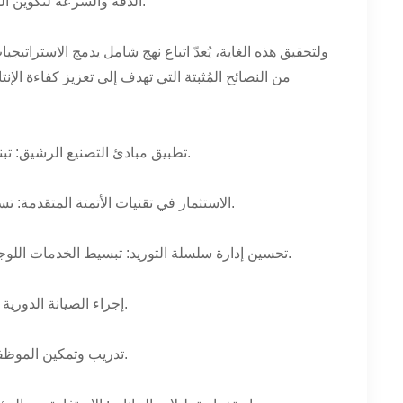
الدقة والسرعة لتكوين اللبنات الأساسية للبنية التحتية الحديثة، يعد تحسين العمليات التشغيلية أمراً ضرورياً.
ولتحقيق هذه الغاية، يُعدّ اتباع نهج شامل يدمج الاستراتيجي
من النصائح المُثبتة التي تهدف إلى تعزيز كفاءة الإ
1. تطبيق مبادئ التصنيع الرشيق: تبني نهجًا شاملاً يركز على تقليل النفايات، وتحسين العمليات، والتحسين المستمر.
2. الاستثمار في تقنيات الأتمتة المتقدمة: تسخير قوة الروبوتات والذكاء الاصطناعي لتعزيز سرعة ودقة عمليات صنع الكتل.
3. تحسين إدارة سلسلة التوريد: تبسيط الخدمات اللوجستية ومراقبة المخزون لتقليل وقت التوقف وزيادة تدفق الإنتاج إلى أقصى حد.
4. إجراء الصيانة الدورية للمعدات: ضمان تشغيل الآلات بأعلى كفاءة من خلال جداول الصيانة الاستباقية.
5. تدريب وتمكين الموظفين: تنمية ثقافة التميز من خلال توفير تدريب شامل وتعزيز مشاركة الموظفين.