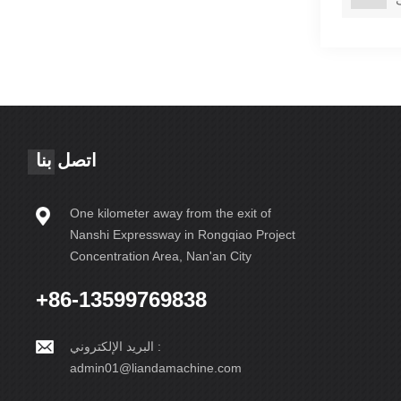
اتصل بنا
One kilometer away from the exit of
Nanshi Expressway in Rongqiao Project
Concentration Area, Nan'an City
+86-13599769838
البريد الإلكتروني :
admin01@liandamachine.com