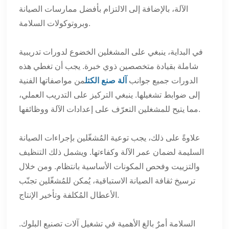
الآلة، بالإضافة إلى الالتزام بأفضل ممارسات الصيانة
وبروتوكولات السلامة.
في البداية، ينبغي على المشغلين الخضوع لدورات تدريبية
شاملة بقيادة متخصصين ذوي خبرة. يجب أن تغطي هذه
الدورات جميع جوانب
آلة صنع الكتل
من مواصفاتها الفنية
إلى ضوابط تشغيلها. ينبغي التركيز على التدريب العملي،
مما يتيح للمشغلين التعرّف على إعدادات الآلة ووظائفها.
علاوةً على ذلك، يجب توعية المُشغّلين بإجراءات الصيانة
السليمة لضمان عمر الآلة وكفاءتها. ويشمل ذلك التنظيف
والتزييت وفحص المكونات الأساسية بانتظام. ومن خلال
ترسيخ ثقافة الصيانة الاستباقية، يُمكن للمُشغّلين تجنّب
الأعطال المُكلفة وتأخير الإنتاج.
السلامة أمرٌ بالغ الأهمية في تشغيل آلات تصنيع البلوك.