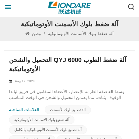
آلة ضغط بلوك الأسمنت الأوتوماتيكية
آلة ضغط بلوك الأسمنت الأوتوماتيكية
/
وطن
التحميل والشحن QYJ 6000 آلة ضغط الطوب
الأوتوماتيكية
Aug 17, 2024
وسط العاصفة العارمة للإعصار، الأعضاء المتفانون في فريق لياندا
الوقوف بثبات، مما يضمن التحميل والشحن في الوقت المناسب
لخط إنتاج الطوب. بتفاني لا يتزعزع، يجسد موظفو Lianda روح
"تلبية احتياجات العملاء على الفور وفهم رغباتهم". على الرغم من
العلامات الساخنة :
آلة تصنيع بلوك الأسمنت
الرياح العاتية والأمطار المتواصلة، لا شيء يمكن أن يعيق التزامنا
آلة تصنيع بلوك الأسمنت الأوتوماتيكية
تجاه عملائنا الكرام. قد يشكل الطقس العاصف تحديًا، لكنه لا يمكن
أن يكسر تصميمنا على تقديم خدمة استثنائية.وفي مواجهة الشدائد،
آلة تصنيع بلوك الأسمنت الأوتوماتيكية بالكامل
يظل فريقنا حازمًا، دون أن تردعه قوى الطبيعة. نحن نعمل بلا كلل
للوفاء بوعودنا، متجاوزين الحواجز التي خلقتها العاصفة. يتفهم كل