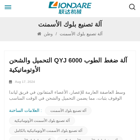
آلة تصنيع بلوك الأسمنت
آلة تصنيع بلوك الأسمنت
/
وطن
التحميل والشحن QYJ 6000 آلة ضغط الطوب
الأوتوماتيكية
Aug 17, 2024
وسط العاصفة العارمة للإعصار، الأعضاء المتفانون في فريق لياندا
الوقوف بثبات، مما يضمن التحميل والشحن في الوقت المناسب
لخط إنتاج الطوب. بتفاني لا يتزعزع، يجسد موظفو Lianda روح
"تلبية احتياجات العملاء على الفور وفهم رغباتهم". على الرغم من
العلامات الساخنة :
آلة تصنيع بلوك الأسمنت
الرياح العاتية والأمطار المتواصلة، لا شيء يمكن أن يعيق التزامنا
آلة تصنيع بلوك الأسمنت الأوتوماتيكية
تجاه عملائنا الكرام. قد يشكل الطقس العاصف تحديًا، لكنه لا يمكن
أن يكسر تصميمنا على تقديم خدمة استثنائية.وفي مواجهة الشدائد،
آلة تصنيع بلوك الأسمنت الأوتوماتيكية بالكامل
يظل فريقنا حازمًا، دون أن تردعه قوى الطبيعة. نحن نعمل بلا كلل
للوفاء بوعودنا، متجاوزين الحواجز التي خلقتها العاصفة. يتفهم كل