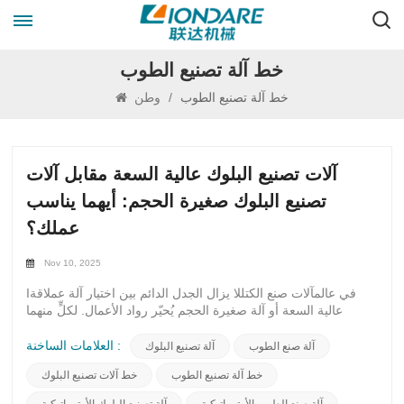
خط آلة تصنيع الطوب
خط آلة تصنيع الطوب
/
وطن
آلات تصنيع البلوك عالية السعة مقابل آلات
تصنيع البلوك صغيرة الحجم: أيهما يناسب
عملك؟
Nov 10, 2025
Iفي عالمآلات صنع الكتللا يزال الجدل الدائم بين اختيار آلة عملاقة
عالية السعة أو آلة صغيرة الحجم يُحيّر رواد الأعمال. لكلٍّ منهما
جمهوره الخاص من المؤيدين، الذين يُعلنون تفوق مساره المختار.
تكمن جاذبية الآلة عالية السعة في إنتاجها الهائل، مما يُبشر بتلبية
العلامات الساخنة :
آلة صنع الطوب
آلة تصنيع البلوك
متطلبات سوق نهم بكفاءة عالية. من ناحية أخرى، تُغري آلة صنع
خط آلة تصنيع الطوب
خط آلات تصنيع البلوك
البلوك صغيرة الحجم بتنوعها وسرعة استجابتها، مُلبّيةً احتياجات
الأسواق المتخصصة، ومُتيحةً التكيف السريع مع الاتجاهات