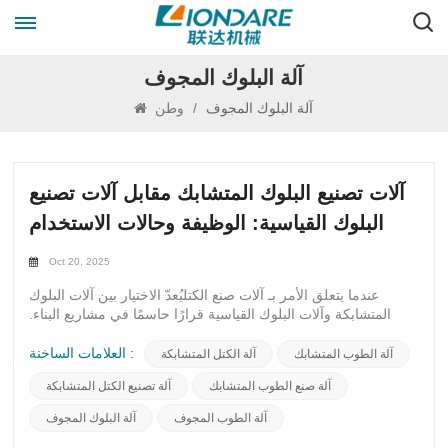
آلة البلوك المجوف
آلة البلوك المجوف
/
وطن
آلات تصنيع البلوك المتشابك مقابل آلات تصنيع
البلوك القياسية: الوظيفة وحالات الاستخدام
Oct 20, 2025
عندما يتعلق الأمر بـ آلات صنع الكتليُعدّ الاختيار بين آلات البلوك
المتشابكة وآلات البلوك القياسية قرارًا حاسمًا في مشاريع البناء.
يتميز كل نوع بميزات ومزايا فريدة، مصممة خصيصًا لوظائف
واستخدامات محددة.تشتهر آلات تشابك الكتل بتصميمها المبتكر، الذي
العلامات الساخنة :
آلة الطوب المتشابك
آلة الكتل المتشابكة
يسمح للكتل بالالتصاق بسلاسة كقطع الأحجية. هذا لا يعزز فقط
آلة صنع الطوب المتشابك
آلة تصنيع الكتل المتشابكة
سلامة هيكل البناء، بل يوفر أيضًا مزيدًا من الثبات والمتانة. تُنشئ آلية
التشابك رابطًا قويًا بين الكتل، مما يقلل الحاجة إلى تسليح إضافي
آلة الطوب المجوف
آلة البلوك المجوف
ويُسرّع عملية البناء.من ناحية أخرى، تُنتج آلات البلوك القياسية كتلًا
مستطيلة تقليدية تُستخدم عادةً في تطبيقات البناء المختلفة. تتميز