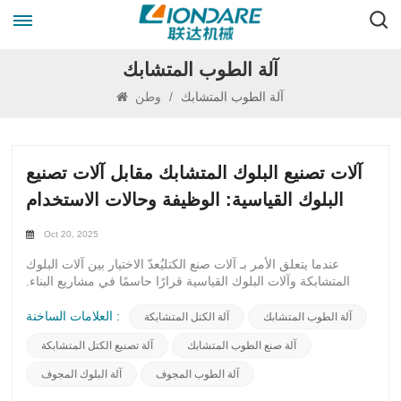
آلة الطوب المتشابك
آلة الطوب المتشابك
/
وطن
آلات تصنيع البلوك المتشابك مقابل آلات تصنيع
البلوك القياسية: الوظيفة وحالات الاستخدام
Oct 20, 2025
عندما يتعلق الأمر بـ آلات صنع الكتليُعدّ الاختيار بين آلات البلوك
المتشابكة وآلات البلوك القياسية قرارًا حاسمًا في مشاريع البناء.
يتميز كل نوع بميزات ومزايا فريدة، مصممة خصيصًا لوظائف
واستخدامات محددة.تشتهر آلات تشابك الكتل بتصميمها المبتكر، الذي
العلامات الساخنة :
آلة الطوب المتشابك
آلة الكتل المتشابكة
يسمح للكتل بالالتصاق بسلاسة كقطع الأحجية. هذا لا يعزز فقط
آلة صنع الطوب المتشابك
آلة تصنيع الكتل المتشابكة
سلامة هيكل البناء، بل يوفر أيضًا مزيدًا من الثبات والمتانة. تُنشئ آلية
التشابك رابطًا قويًا بين الكتل، مما يقلل الحاجة إلى تسليح إضافي
آلة الطوب المجوف
آلة البلوك المجوف
ويُسرّع عملية البناء.من ناحية أخرى، تُنتج آلات البلوك القياسية كتلًا
مستطيلة تقليدية تُستخدم عادةً في تطبيقات البناء المختلفة. تتميز