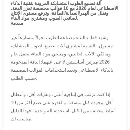
آلة تصنيع الطوب المتشابكة المزودة بتقنية الذكاء
الاصطناعي لعام 2026 مع 10 قوالب مخصصة تعزز الدقة،
وتقلل من الهدر/العمالة/الطاقة، وترفع مستوى الإنتاج
لصانعي الطوب ومشتري مواد البناء.
مقدمة
يشهد قطاع البناء وصناعة الطوب تحولاً متسارعاً غير
مسبوق. بالنسبة لمشتري آلات تصنيع الطوب المتشابك،
ومالكي الآلات الحاليين، ومنتجي مواد البناء، يحمل عام
2026 ميزتين أساسيتين لا غنى عنهما: الدقة المدعومة
بالذكاء الاصطناعي وتعدد استخدامات القوالب المصممة
حسب الطلب.
إذا كنت ترغب في إنتاجية أعلى، ونفايات أقل، وأعطال
أقل، وجودة كتل متسقة، والقدرة على صنع أكثر من 10
أنماط مختلفة من الكتل باستخدام آلة واحدة - فهذا الدليل
مناسب لك.