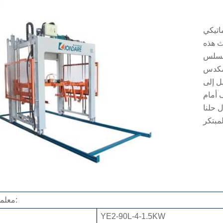
اتيكي
ث هذه
السلس
 مكدس
ل إلى
أمام
 حلنا
معلمة التكنولوجيا:
YE2-90L-4-1.5KW