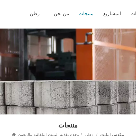
ات
المشاريع
منتجات
من نحن
وطن
منتجات
مكدس البليت
/
وطن
/
وحدة تغذية البليت التلقائية والمعبئ