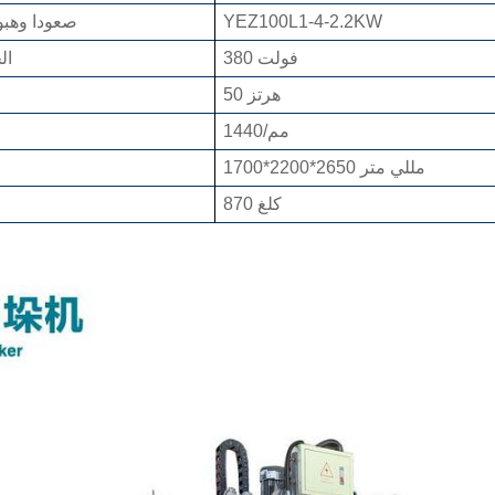
YEZ100L1-4-2.2KW
صعودا وهب
380 فولت
ال
50 هرتز
1440/مم
1700*2200*2650 مللي متر
870 كلغ