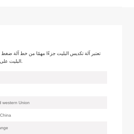
تعتبر آلة تكديس البليت جزءًا مهمًا من خط آلة ضغط ا
البليت على منصة نقالة بالطوب طبقة تلو الأخرى تلقائيًا.
d western Union
China
ange