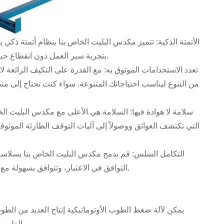
بتجربة سير العمل دون انقطاع حيث تتولى هذه التقنية المتقدمة مسؤولية التحميل على منصات نقالة بكفاءة لا مثيل لها.
من التنوع ليناسب احتياجاتك المتنوعة. سواء كنت تحتاج إلى م
التي تكتشف العوائق ووصولاً إلى آليات التوقف الطارئة الموثوقة
التوافق في الاعتبار، وتتوافق بسهولة مع آلة البلوك الأوتوماتيكية الخاصة بك، مما يزيل أي انقطاعات ويضمن سير عمل متناغم.
يمكن لآلة ضغط الطوب الأوتوماتيكية إنتاج العديد من الط
الطوب الشائعة. في نفس الوقت، يمكننا تخصيص قوالب الطوب لك وفقًا لمتطلباتك المحددة.