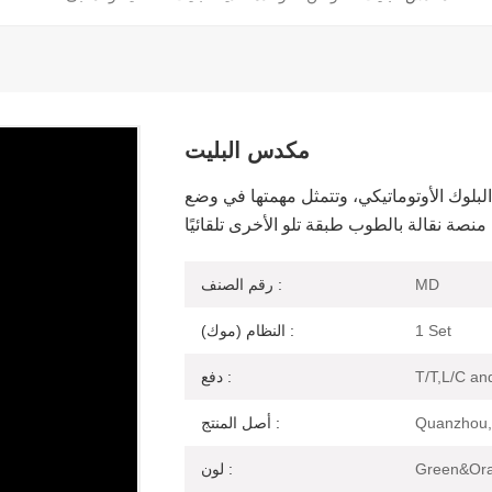
مكدس البليت
لبلوك الأوتوماتيكي، وتتمثل مهمتها في وضع
MD
رقم الصنف :
1 Set
النظام (موك) :
T/T,L/C an
دفع :
Quanzhou,
أصل المنتج :
Green&Or
لون :