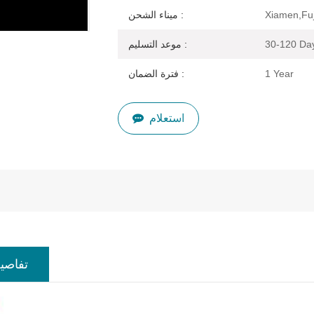
Xiamen,Fuj
ميناء الشحن :
30-120 Da
موعد التسليم :
1 Year
فترة الضمان :
استعلام
تفاصيل