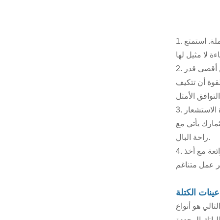
1. الأتمتة الذكية: تتميز مكدس البليت الخاص بنا بنظام أتمتة ذكي يعمل على تبسيط عمليات التحميل والتفريغ، مما يزيل أي اختناقات محتملة. استمتع
2. تعدد الاستخدامات الموثوق به: مع القدرة على التكيف الرائعة لاستيعاب أحجام المنصات المختلفة، فإن مكدس البليت الخاص بنا يضمن أقصى قدر
قوة أن تتكيف
3. سلامة لا هوادة فيها: السلامة هي الأعلى مع مكدس البليت الخاص بنا، المجهز بمجموعة من ميزات السلامة المتطورة. بدءًا من أجهزة الاستشعار
ثمارك يأتي مع
راحة البال.
4. التكامل السلس: قم بدمج مكدس البليت الخاص بنا بسلاسة في خط الإنتاج الحالي لديك دون أي عوائق. تم تصميم هذه الأصول الرائعة مع أخذ
:
الي هو أنواع