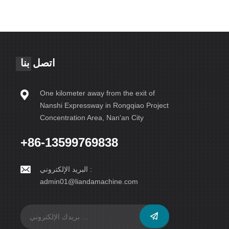
اتصل بنا
One kilometer away from the exit of
Nanshi Expressway in Rongqiao Project
Concentration Area, Nan'an City
+86-13599769838
البريد الإلكتروني :
admin01@liandamachine.com